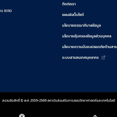
ติดต่อเรา
ร 10110
แผนผังเว็บไซต์
นโยบายธรรมาภิบาลข้อมูล
นโยบายคุ้มครองข้อมูลส่วนบุคคล
นโยบายความมั่นคงปลอดภัยด้านสา
ระบบสารสนเทศบุคลากร
สงวนลิขสิทธิ์ © พ.ศ. 2559-2569 สถาบันส่งเสริมการสอนวิทยาศาสตร์และเทคโนโลยี