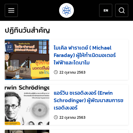
เครื่องมือช่วยเหลือ
ข้ามไปยังเนื้อหาหลัก
EN
ปฏิทินวันสำคัญ
ไมเคิล ฟาราเดย์ ( Michael
Faraday) ผู้ให้กำเนิดมอเตอร์
ไฟฟ้าและไดนาโม
แก้ไขล่าสุดเมื่อ:
22 ตุลาคม 2563
แอร์วิน ชเรอดิงเงอร์ (Erwin
Schrodinger) ผู้พัฒนาสมการช
เรอดิงเงอร์
แก้ไขล่าสุดเมื่อ:
22 ตุลาคม 2563