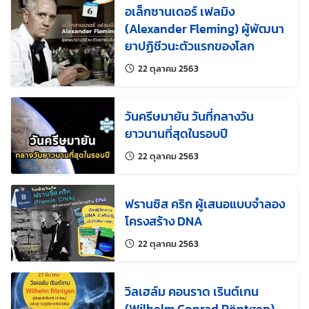
อเล็กซานเดอร์ เฟลมิง
(Alexander Fleming) ผู้พัฒนา
ยาปฏิชีวนะตัวแรกของโลก
แก้ไขล่าสุดเมื่อ:
22 ตุลาคม 2563
วันครีษมายัน วันที่กลางวัน
ยาวนานที่สุดในรอบปี
แก้ไขล่าสุดเมื่อ:
22 ตุลาคม 2563
ฟรานซิส คริก ผู้เสนอแบบจำลอง
โครงสร้าง DNA
แก้ไขล่าสุดเมื่อ:
22 ตุลาคม 2563
วิลเฮล์ม คอนราด เรินต์เกน
(Wilhelm Conrad Röntgen)