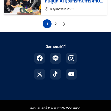
ถิ่นสู่ยุค AI มุ่งยกระดับการศึกษา
รากฐานทั่วประเทศ
แก้ไขล่าสุดเมื่อ:
17 กุมภาพันธ์ 2569
1
2
ไปยังหน้าถัดไป
ติดตามเราได้ที่
สถาบันส่งเสริมการสอน
สงวนลิขสิทธิ์ © พ.ศ. 2559-2569
สสวท.