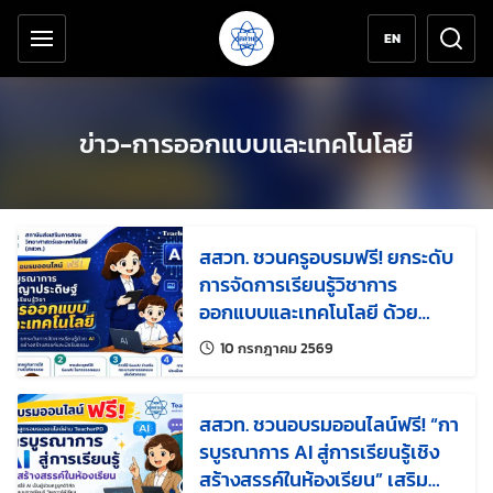
เครื่องมือช่วยเหลือ
ข้ามไปยังเนื้อหาหลัก
EN
ข่าว-การออกแบบและเทคโนโลยี
สสวท. ชวนครูอบรมฟรี! ยกระดับ
การจัดการเรียนรู้วิชาการ
ออกแบบและเทคโนโลยี ด้วย
GenAI อย่างสร้างสรรค์และมี
แก้ไขล่าสุดเมื่อ:
10 กรกฎาคม 2569
จริยธรรม
สสวท. ชวนอบรมออนไลน์ฟรี! “กา
รบูรณาการ AI สู่การเรียนรู้เชิง
สร้างสรรค์ในห้องเรียน” เสริม