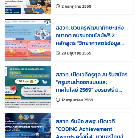
ทักษะครูยุคดิจิทัล พร้อมประยุกต์
แก้ไขล่าสุดเมื่อ:
2 กรกฎาคม 2569
ใช้ AI อย่างสร้างสรรค์และมี
จริยธรรม
สสวท. ชวนครูพัฒนาทักษะแห่ง
อนาคต อบรมออนไลน์ฟรี 2
หลักสูตร “วิทยาศาสตร์ข้อมูล
ด้วยอุตุน้อย” และ “การรู้ดิจิทัล”
แก้ไขล่าสุดเมื่อ:
29 มิถุนายน 2569
สมัครได้ถึง 11 ส.ค. 69
สสวท. เปิดเวทีครูยุค AI รับสมัคร
“ครูแกนนำออกแบบและ
เทคโนโลยี 2569” อบรมฟรี มี
วุฒิบัตร รับจำนวนจำกัด
แก้ไขล่าสุดเมื่อ:
12 พฤษภาคม 2569
สสวท. จับมือ สพฐ. เปิดเวที
“CODING Achievement
Awards ครั้งที่ 4” ชวนครูไทยส่ง