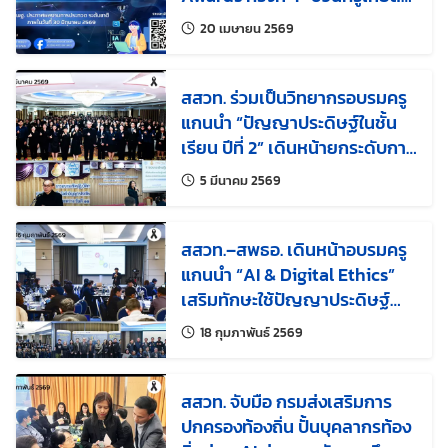
ผลงาน Coding & AI โชว์
แก้ไขล่าสุดเมื่อ:
20 เมษายน 2569
ศักยภาพสู่เวทีระดับชาติ
สสวท. ร่วมเป็นวิทยากรอบรมครู
แกนนำ “ปัญญาประดิษฐ์ในชั้น
เรียน ปีที่ 2” เดินหน้ายกระดับการ
ศึกษาไทยสู่ยุคดิจิทัล
แก้ไขล่าสุดเมื่อ:
5 มีนาคม 2569
สสวท.–สพธอ. เดินหน้าอบรมครู
แกนนำ “AI & Digital Ethics”
เสริมทักษะใช้ปัญญาประดิษฐ์
อย่างปลอดภัยและมีจริยธรรมใน
แก้ไขล่าสุดเมื่อ:
18 กุมภาพันธ์ 2569
โรงเรียน
สสวท. จับมือ กรมส่งเสริมการ
ปกครองท้องถิ่น ปั้นบุคลากรท้อง