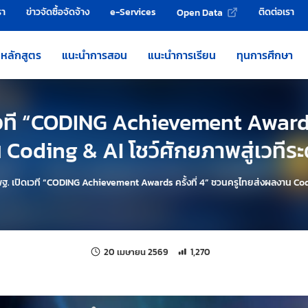
รา
ข่าวจัดซื้อจัดจ้าง
e-Services
ติดต่อเรา
Open Data
หลักสูตร
แนะนำการสอน
แนะนำการเรียน
ทุนการศึกษา
เวที “CODING Achievement Awards ค
Coding & AI โชว์ศักยภาพสู่เวทีระ
ฐ. เปิดเวที “CODING Achievement Awards ครั้งที่ 4” ชวนครูไทยส่งผลงาน Codin
แก้ไขล่าสุดเมื่อ:
จำนวนการเข้าชม 1,270 ครั้ง
20 เมษายน 2569
1,270