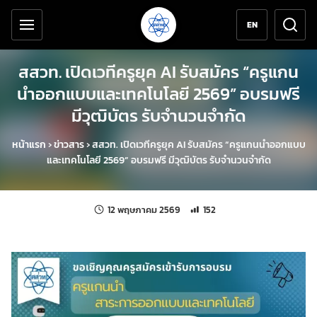
เครื่องมือช่วยเหลือ
ข้ามไปยังเนื้อหาหลัก
EN
สสวท. เปิดเวทีครูยุค AI รับสมัคร “ครูแกน
นำออกแบบและเทคโนโลยี 2569” อบรมฟรี
มีวุฒิบัตร รับจำนวนจำกัด
หน้าแรก
›
ข่าวสาร
›
สสวท. เปิดเวทีครูยุค AI รับสมัคร “ครูแกนนำออกแบบ
และเทคโนโลยี 2569” อบรมฟรี มีวุฒิบัตร รับจำนวนจำกัด
แก้ไขล่าสุดเมื่อ:
จำนวนการเข้าชม 152 ครั้ง
12 พฤษภาคม 2569
152