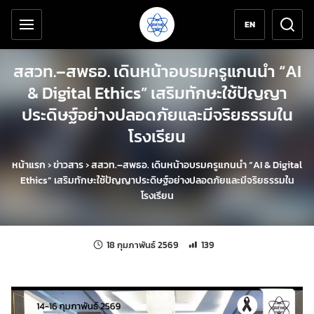
เครื่องมือช่วยเหลือ
ข้ามไปยังเนื้อหาหลัก
EN
สสวท.–สพธอ. เดินหน้าอบรมครูแกนนำ “AI
& Digital Ethics” เสริมทักษะใช้ปัญญา
ประดิษฐ์อย่างปลอดภัยและมีจริยธรรมใน
โรงเรียน
หน้าแรก
›
ข่าวสาร
›
สสวท.–สพธอ. เดินหน้าอบรมครูแกนนำ “AI & Digital
Ethics” เสริมทักษะใช้ปัญญาประดิษฐ์อย่างปลอดภัยและมีจริยธรรมใน
โรงเรียน
แก้ไขล่าสุดเมื่อ:
จำนวนการเข้าชม 139 ครั้ง
18 กุมภาพันธ์ 2569
139