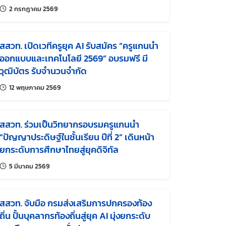
อย่างสร้างสรรค์และมีจริยธรรม
แก้ไขล่าสุดเมื่อ:
2 กรกฎาคม 2569
สสวท. เปิดเวทีครูยุค AI รับสมัคร “ครูแกนนำ
ออกแบบและเทคโนโลยี 2569” อบรมฟรี มี
วุฒิบัตร รับจำนวนจำกัด
แก้ไขล่าสุดเมื่อ:
12 พฤษภาคม 2569
สสวท. ร่วมเป็นวิทยากรอบรมครูแกนนำ
“ปัญญาประดิษฐ์ในชั้นเรียน ปีที่ 2” เดินหน้า
ยกระดับการศึกษาไทยสู่ยุคดิจิทัล
แก้ไขล่าสุดเมื่อ:
5 มีนาคม 2569
สสวท. จับมือ กรมส่งเสริมการปกครองท้อง
ถิ่น ปั้นบุคลากรท้องถิ่นสู่ยุค AI มุ่งยกระดับ