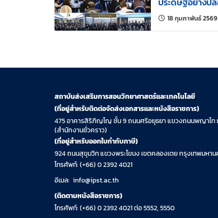
ประดิษฐ์อย่างป
โรงเรียน
18 กุมภาพันธ์ 2569
สถาบันส่งเสริมการสอนวิทยาศาสตร์และเทคโนโลยี
(ที่อยู่สำหรับติดต่อจัดส่งเอกสารและหนังสือราชการ)
475 อาคารสิริภิญโญ ชั้น 9 ถนนศรีอยุธยา แขวงถนนพญาไท 
(สำนักงานชั่วคราว)
(ที่อยู่สำหรับออกใบกำกับภาษี)
924 ถนนสุขุมวิท แขวงพระโขนง เขตคลองเตย กรุงเทพมหานค
โทรศัพท์: (+66) 0 2392 4021
อีเมล:
info@ipst.ac.th
(ติดตามหนังสือราชการ)
โทรศัพท์: (+66) 0 2392 4021 ต่อ 5552, 5550