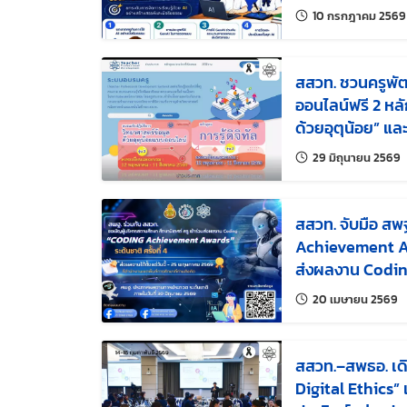
10 กรกฎาคม 2569
สสวท. ชวนครูพ
ออนไลน์ฟรี 2 หล
ด้วยอุตุน้อย” และ 
11 ส.ค. 69
แ
29 มิถุนายน 2569
สสวท. จับมือ สพ
Achievement Awa
ส่งผลงาน Coding
ระดับชาติ
แก
20 เมษายน 2569
สสวท.–สพธอ. เด
Digital Ethics”