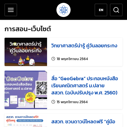
เครื่องมือช่วยเหลือ
ข้ามไปยังเนื้อหาหลัก
EN
การสอน-เว็บไซต์
วิทยาศาสตร์น่ารู้ คู่วันลอยกระทง
แก้ไขล่าสุดเมื่อ:
18 พฤศจิกายน 2564
สื่อ “GeoGebra” ประกอบหนังสือ
เรียนคณิตศาสตร์ ม.ปลาย
สสวท. (ฉบับปรับปรุง พ.ศ. 2560)
แก้ไขล่าสุดเมื่อ:
15 พฤศจิกายน 2564
สสวท. ชวนดาวน์โหลดฟรี “คู่มือ