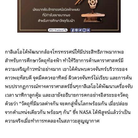
กาลิเลโอได้พัฒนากล้องโทรทรรศน์ให้มีประสิทธิภาพมากพอ
สำหรับการศึกษาวัตถุท้องฟ้า ทำให้วิชาการด้านดาราศาสตร์มี
ความเจริญก้าวหน้าอย่างมาก เขาได้ค้นพบดวงจันทร์บริวารของ
ดาวพฤหัสบดี จุดมืดดวงอาทิตย์ ผิวดวงจันทร์ไม่เรียบ และการค้น
พบปรากฏการณ์ทางดาราศาสตร์อื่นๆกาลิเลโอได้พัฒนาเครื่องจับ
เวลา นาฬิกาลูกตุ้ม และเขายังอธิบายการตกอย่างอิสระของวัตถุ
ด้วยว่า “วัตถุที่มีมวลต่างกัน จะตกสู่พื้นโลกพร้อมกัน เมื่อปล่อย
จากตำแหน่งเดียวกัน พร้อมๆ กัน” ซึ่ง NASA ได้พิสูจน์แล้วว่าเป็น
ความจริงเมื่อทำการทดลองในสภาวะสุญญากาศ