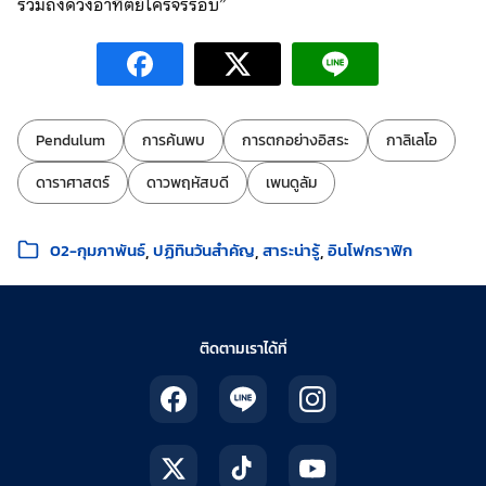
รวมถึงดวงอาทิตย์โครจรรอบ”
ป้ายกำกับ:
Pendulum
การค้นพบ
การตกอย่างอิสระ
กาลิเลโอ
ดาราศาสตร์
ดาวพฤหัสบดี
เพนดูลัม
หมวดหมู่:
02-กุมภาพันธ์
ปฏิทินวันสำคัญ
สาระน่ารู้
อินโฟกราฟิก
ติดตามเราได้ที่