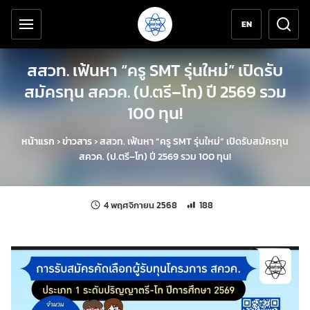
เครื่องมือช่วยเหลือ
ข้ามไปยังเนื้อหาหลัก
EN
สสวท. เฟ้นหา “ครู SMT รุ่นใหม่” เปิดรับ
สมัครทุน สควค. (ป.ตรี–โท) ปี 2569 รวม
100 ทุน!
หน้าแรก
›
ข่าวสาร
›
สสวท. เฟ้นหา “ครู SMT รุ่นใหม่” เปิดรับสมัครทุน
สควค. (ป.ตรี–โท) ปี 2569 รวม 100 ทุน!
แก้ไขล่าสุดเมื่อ:
จำนวนการเข้าชม 188 ครั้ง
4 พฤศจิกายน 2568
188