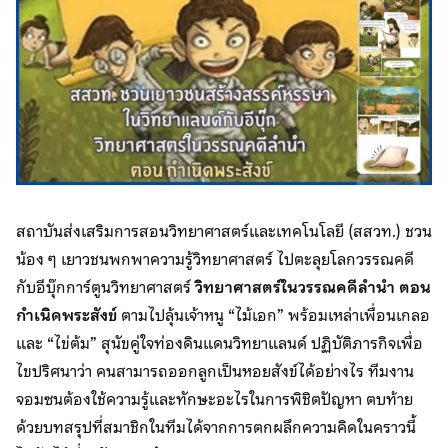
สถาบันส่งเสริมการสอนวิทยาศาสตร์และเทคโนโลยี (สสวท.) ชวน
น้อง ๆ เยาวชนพกพาความรู้วิทยาศาสตร์ ไปตะลุยโลกวรรณคดี
กับอีบุ๊กการ์ตูนวิทยาศาสตร์
วิทยาศาสตร์ในวรรณคดีลำนำ ตอน
กำเนิดพระสังข์
ตามไปลุ้นเจ้าหนู “ไม้เอก” พร้อมเหล่าเพื่อนเกลอ
และ “ไข่ต้ม” สุนัขคู่ใจท่องดินแดนวิทยาแลนด์ ปฏิบัติภารกิจเพื่อ
ไขปริศนาว่า คนสามารถออกลูกเป็นหอยสังข์ได้อย่างไร ทีมงาน
จอมซนต้องใช้ความรู้และทักษะอะไรในการพิชิตปัญหา ตบท้าย
ด้วยบทสรุปที่สมาชิกในทีมได้จากการตกผลึกความคิดในคราวนี้