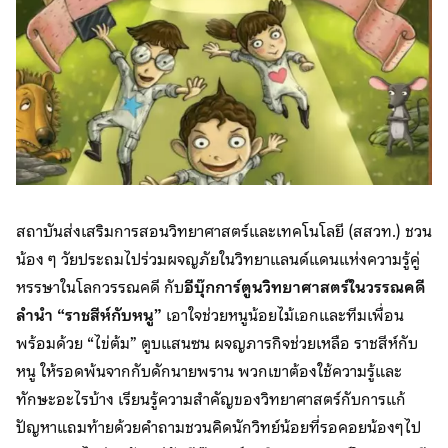
สถาบันส่งเสริมการสอนวิทยาศาสตร์และเทคโนโลยี (สสวท.) ชวน
น้อง ๆ วัยประถมไปร่วมผจญภัยในวิทยาแลนด์แดนแห่งความรู้คู่
หรรษาในโลกวรรณคดี กับ
อีบุ๊กการ์ตูนวิทยาศาสตร์ในวรรณคดี
ลำนำ “ราชสีห์กับหนู”
เอาใจช่วยหนูน้อยไม้เอกและทีมเพื่อน
พร้อมด้วย “ไข่ต้ม” ตูบแสนซน ผจญภารกิจช่วยเหลือ ราชสีห์กับ
หนู ให้รอดพ้นจากกับดักนายพราน พวกเขาต้องใช้ความรู้และ
ทักษะอะไรบ้าง เรียนรู้ความสำคัญของวิทยาศาสตร์กับการแก้
ปัญหาแถมท้ายด้วยคำถามชวนคิดนักวิทย์น้อยที่รอคอยน้องๆไป