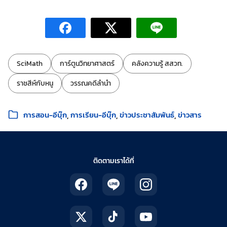
ป้ายกำกับ:
SciMath
การ์ตูนวิทยาศาสตร์
คลังความรู้ สสวท.
ราชสีห์กับหนู
วรรณคดีลำนำ
หมวดหมู่:
การสอน-อีบุ๊ก
การเรียน-อีบุ๊ก
ข่าวประชาสัมพันธ์
ข่าวสาร
ติดตามเราได้ที่