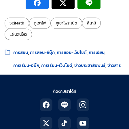
ป้ายกำกับ:
SciMath
ภูเขาไฟ
ภูเขาไฟระเบิด
สึนามิ
แผ่นดินไหว
หมวดหมู่:
การสอน
การสอน-อีบุ๊ก
การสอน-เว็บไซต์
การเรียน
การเรียน-อีบุ๊ก
การเรียน-เว็บไซต์
ข่าวประชาสัมพันธ์
ข่าวสาร
ติดตามเราได้ที่