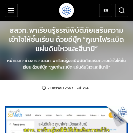
เครื่องมือช่วยเหลือ
ข้ามไปยังเนื้อหาหลัก
EN
สสวท. พาเรียนรู้ธรณีพิบัติภัยเสริมความ
เข้าใจให้ชั้นเรียน ด้วยอีบุ๊ก “ภูเขาไฟระเบิด
แผ่นดินไหวและสึนามิ”
หน้าแรก
›
ข่าวสาร
›
สสวท. พาเรียนรู้ธรณีพิบัติภัยเสริมความเข้าใจให้ชั้น
เรียน ด้วยอีบุ๊ก “ภูเขาไฟระเบิด แผ่นดินไหวและสึนามิ”
แก้ไขล่าสุดเมื่อ:
จำนวนการเข้าชม 754 ครั้ง
2 มกราคม 2567
754