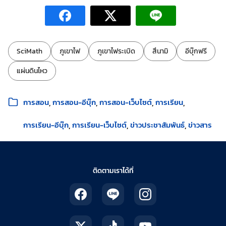
ป้ายกำกับ:
SciMath
ภูเขาไฟ
ภูเขาไฟระเบิด
สึนามิ
อีบุ๊กฟรี
แผ่นดินไหว
หมวดหมู่:
การสอน
การสอน-อีบุ๊ก
การสอน-เว็บไซต์
การเรียน
การเรียน-อีบุ๊ก
การเรียน-เว็บไซต์
ข่าวประชาสัมพันธ์
ข่าวสาร
ติดตามเราได้ที่