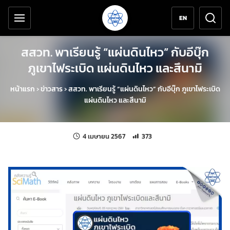
เครื่องมือช่วยเหลือ
ข้ามไปยังเนื้อหาหลัก
EN
สสวท. พาเรียนรู้ “แผ่นดินไหว” กับอีบุ๊ก
ภูเขาไฟระเบิด แผ่นดินไหว และสึนามิ
หน้าแรก
›
ข่าวสาร
›
สสวท. พาเรียนรู้ “แผ่นดินไหว” กับอีบุ๊ก ภูเขาไฟระเบิด
แผ่นดินไหว และสึนามิ
แก้ไขล่าสุดเมื่อ:
จำนวนการเข้าชม 373 ครั้ง
4 เมษายน 2567
373