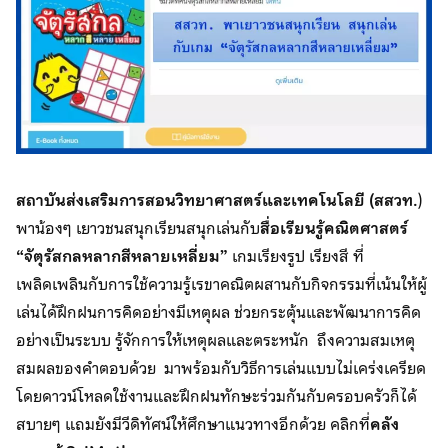
สถาบันส่งเสริมการสอนวิทยาศาสตร์และเทคโนโลยี (สสวท.
)
พาน้องๆ เยาวชนสนุกเรียนสนุกเล่นกับ
สื่อเรียนรู้คณิตศาสตร์
“จัตุรัสกลหลากสีหลายเหลี่ยม”
เกมเรียงรูป เรียงสี ที่
เพลิดเพลินกับการใช้ความรู้เรขาคณิตผสานกับกิจกรรมที่เน้นให้ผู้
เล่นได้ฝึกฝนการคิดอย่างมีเหตุผล ช่วยกระตุ้นและพัฒนาการคิด
อย่างเป็นระบบ รู้จักการให้เหตุผลและตระหนัก ถึงความสมเหตุ
สมผลของคำตอบด้วย มาพร้อมกับวิธีการเล่นแบบไม่เคร่งเครียด
โดยดาวน์โหลดใช้งานและฝึกฝนทักษะร่วมกันกับครอบครัวก็ได้
สบายๆ แถมยังมีวีดิทัศน์ให้ศึกษาแนวทางอีกด้วย คลิกที่
คลัง