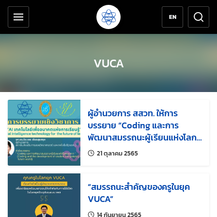
เครื่องมือช่วยเหลือ
ข้ามไปยังเนื้อหาหลัก
EN
VUCA
ผู้อำนวยการ สสวท. ให้การ
บรรยาย “Coding และการ
พัฒนาสมรรถนะผู้เรียนแห่งโลก
อนาคต”
แก้ไขล่าสุดเมื่อ:
21 ตุลาคม 2565
“สมรรถนะสำคัญของครูในยุค
VUCA”
แก้ไขล่าสุดเมื่อ:
14 กันยายน 2565