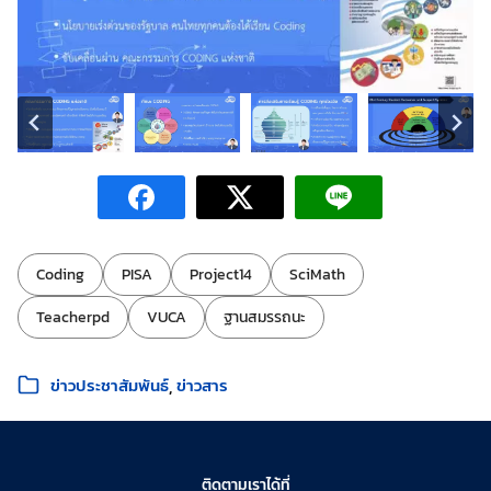
ป้ายกำกับ:
Coding
PISA
Project14
SciMath
Teacherpd
VUCA
ฐานสมรรถนะ
หมวดหมู่:
ข่าวประชาสัมพันธ์
ข่าวสาร
ติดตามเราได้ที่