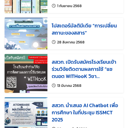
แก้ไขล่าสุดเมื่อ:
1 กันยายน 2568
โปสเตอร์มัลติมีเดีย “การเปลี่ยน
สถานะของสสาร”
แก้ไขล่าสุดเมื่อ:
28 สิงหาคม 2568
สสวท. เปิดรับสมัครโรงเรียนเข้า
ร่วมวิจัยติดตามผลการใช้ “แช
ตบอต WITHooK วิชา
วิทยาศาสตร์” ชั้นประถมศึกษาปี
แก้ไขล่าสุดเมื่อ:
13 มีนาคม 2568
ที่ 5
สสวท. นำเสนอ AI Chatbot เพื่อ
การศึกษา ในที่ประชุม ISSMCT
2025