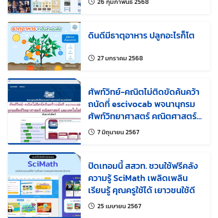
แก้ไขล่าสุดเมื่อ:
26 กุมภาพันธ์ 2568
ดินดีมีธาตุอาหาร ปลูกอะไรก็โต
แก้ไขล่าสุดเมื่อ:
27 มกราคม 2568
ศัพท์วิทย์-คณิตไม่ติดขัดค้นคว้า
ถนัดที่ escivocab พจนานุกรม
ศัพท์วิทยาศาสตร์ คณิตศาสตร์
และเทคโนโลยี สสวท.
แก้ไขล่าสุดเมื่อ:
7 มิถุนายน 2567
ปิดเทอมนี้ สสวท. ชวนใช้ฟรีคลัง
ความรู้ SciMath เพลิดเพลิน
เรียนรู้ คุณครูใช้ได้ เยาวชนใช้ดี
แก้ไขล่าสุดเมื่อ:
25 เมษายน 2567