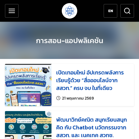
เครื่องมือช่วยเหลือ
ข้ามไปยังเนื้อหาหลัก
EN
การสอน-แอปพลิเคชัน
เปิดเทอมใหม่ อัปเกรดพลังการ
เรียนรู้ด้วย “สื่อออนไลน์จาก
สสวท.” ครบ จบ ในที่เดียว
แก้ไขล่าสุดเมื่อ:
21 พฤษภาคม 2569
พัฒนาวิทย์คณิต สนุกเรียนสนุก
คิด กับ Chatbot นวัตกรรมจาก
สสวท. และ เนคเทค สวทช.