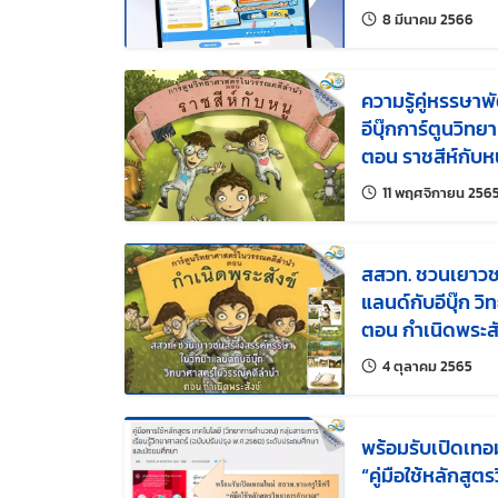
แก้ไข
8 มีนาคม 2566
ความรู้คู่หรรษา
อีบุ๊กการ์ตูนวิ
ตอน ราชสีห์กับห
11 พฤศจิกายน 256
สสวท. ชวนเยาวช
แลนด์กับอีบุ๊ก 
ตอน กำเนิดพระสั
แก้ไข
4 ตุลาคม 2565
พร้อมรับเปิดเทอม
“คู่มือใช้หลักส