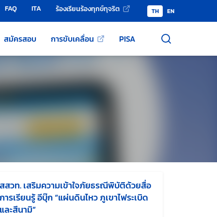
FAQ
ITA
ร้องเรียนร้องทุกข์ทุจริต
TH
EN
สมัครสอบ
การขับเคลื่อน
PISA
สสวท. เสริมความเข้าใจภัยธรณีพิบัติด้วยสื่อ
การเรียนรู้ อีบุ๊ก “แผ่นดินไหว ภูเขาไฟระเบิด
และสึนามิ”