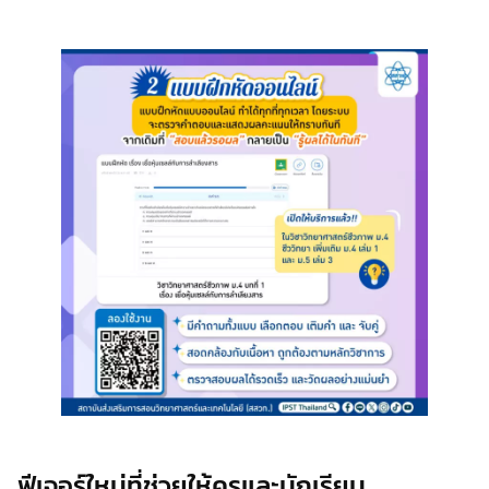
ฟีเจอร์ใหม่ที่ช่วยให้ครูและนักเรียน