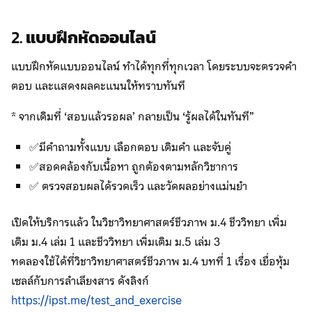
2.
แบบฝึกหัดออนไลน์
แบบฝึกหัดแบบออนไลน์ ทำได้ทุกที่ทุกเวลา โดยระบบจะตรวจคำ
ตอบ และแสดงผลคะแนนให้ทราบทันที
* จากเดิมที่ ‘สอบแล้วรอผล’ กลายเป็น ‘รู้ผลได้ในทันที”
✅มีคำถามทั้งแบบ เลือกตอบ เติมคำ และจับคู่
✅สอดคล้องกับเนื้อหา ถูกต้องตามหลักวิชาการ
✅ ตรวจสอบผลได้รวดเร็ว และวัดผลอย่างแม่นยำ
เปิดให้บริการแล้ว ในวิชาวิทยาศาสตร์ชีวภาพ ม.4 ชีววิทยา เพิ่ม
เติม ม.4 เล่ม 1 และชีววิทยา เพิ่มเติม ม.5 เล่ม 3
ทดลองใช้ได้ที่วิชาวิทยาศาสตร์ชีวภาพ ม.4 บทที่ 1 เรื่อง เยื่อหุ้ม
เซลล์กับการลำเลียงสาร ดังลิงก์
https://ipst.me/test_and_exercise