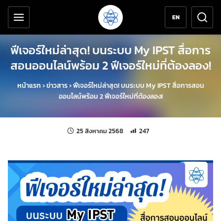
เครื่องมือช่วยเหลือ
ข้ามไปยังเนื้อหาหลัก
EN
ฟีเจอร์ใหม่ล่าสุด! บนระบบ My IPST สื่อการ
สอนออนไลน์พร้อม 2 ฟีเจอร์ใหม่ที่ต้องลอง!
หน้าแรก
›
ข่าวสาร
›
ฟีเจอร์ใหม่ล่าสุด! บนระบบ My IPST สื่อการสอน
ออนไลน์พร้อม 2 ฟีเจอร์ใหม่ที่ต้องลอง!
แก้ไขล่าสุดเมื่อ:
จำนวนการเข้าชม 247 ครั้ง
25 สิงหาคม 2568
247