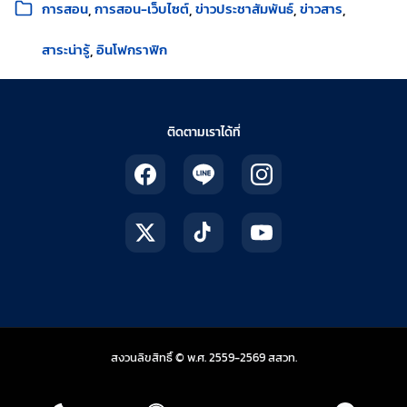
การสอน
การสอน-เว็บไซต์
ข่าวประชาสัมพันธ์
ข่าวสาร
สาระน่ารู้
อินโฟกราฟิก
ติดตามเราได้ที่
สถาบันส่งเสริมการสอน
สงวนลิขสิทธิ์ © พ.ศ. 2559-2569
สสวท.