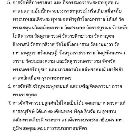
การจัดพิธีทางศาสนา และ กิจกรรมถวายพระราชกุศล ณ
ศาสนสถานอันเป็นพระบรมราชานุสรณ์ หรือเกี่ยวเนื่องกับ
พระบาทสมเด็จพระพุทธยอดฟ้าจุฬาโลกมหาราช ได้แก่ วัด
พระเชตุพนวิมลมังคลาราม วัดสระเกศ วัดราชบูรณะ วัดระฆัง
โฆสิตาราม วัดคูหาสวรรค์ วัดราชสิทธาราม วัดกาญจน
สิงหาสน์ วัดราชาธิวาส วัดโมลีโลกยาราม วัดยานนาวา วัด
มหาธาตุยุวราชรังสฤษฎิ์ วัดอรุณราชวราราม วัดสุทัศนเทพว
ราราม วัดชนะสงคราม และวัดสุวรรณดาราราม จังหวัด
พระนครศรีอยุธยา และ เทวสถานโบสถ์พราหมณ์ เสาชิงช้า
ศาลหลักเมืองกรุงเทพมหานคร
การจัดพิธีเจริญพระพุทธมนต์ และ เจริญจิตตภาวนา ถวาย
พระราชกุศล
การจัดกิจกรรมปลูกต้นไม้โดยเป็นไม้มงคลหายาก ควรค่าแก่
การอนุรักษ์ ได้แก่ ตะเคียนทอง พิกุล อินจัน ณ อุทยาน
เฉลิมพระเกียรติ พระบาทสมเด็จพระบรมชนกาธิเบศร มหา
ภูมิพลอดุลยเดชมหาราชบรมนาถบพิตร