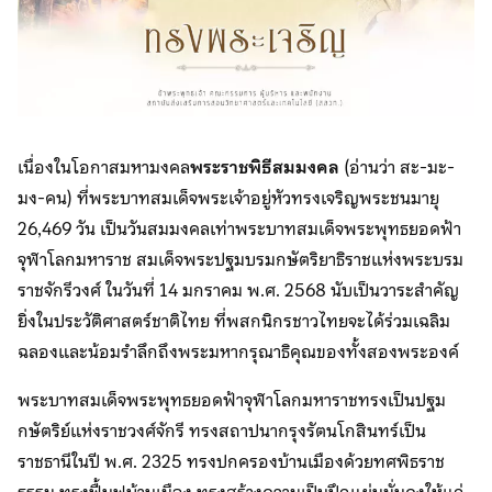
เนื่องในโอกาสมหามงคล
พระราชพิธีสมมงคล
(อ่านว่า สะ-มะ-
มง-คน) ที่พระบาทสมเด็จพระเจ้าอยู่หัวทรงเจริญพระชนมายุ
26,469 วัน เป็นวันสมมงคลเท่าพระบาทสมเด็จพระพุทธยอดฟ้า
จุฬาโลกมหาราช สมเด็จพระปฐมบรมกษัตริยาธิราชแห่งพระบรม
ราชจักรีวงศ์ ในวันที่ 14 มกราคม พ.ศ. 2568 นับเป็นวาระสำคัญ
ยิ่งในประวัติศาสตร์ชาติไทย ที่พสกนิกรชาวไทยจะได้ร่วมเฉลิม
ฉลองและน้อมรำลึกถึงพระมหากรุณาธิคุณของทั้งสองพระองค์
พระบาทสมเด็จพระพุทธยอดฟ้าจุฬาโลกมหาราชทรงเป็นปฐม
กษัตริย์แห่งราชวงศ์จักรี ทรงสถาปนากรุงรัตนโกสินทร์เป็น
ราชธานีในปี พ.ศ. 2325 ทรงปกครองบ้านเมืองด้วยทศพิธราช