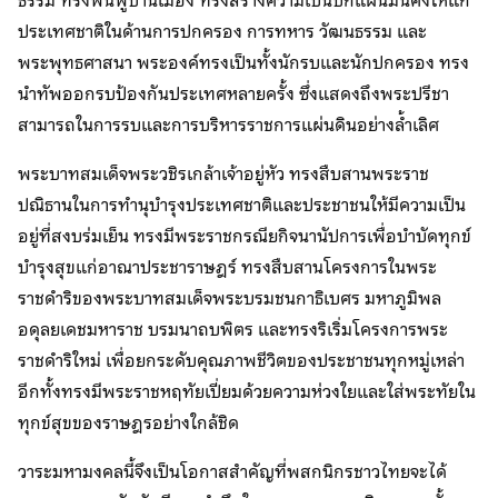
ธรรม ทรงฟื้นฟูบ้านเมือง ทรงสร้างความเป็นปึกแผ่นมั่นคงให้แก่
ประเทศชาติในด้านการปกครอง การทหาร วัฒนธรรม และ
พระพุทธศาสนา พระองค์ทรงเป็นทั้งนักรบและนักปกครอง ทรง
นำทัพออกรบป้องกันประเทศหลายครั้ง ซึ่งแสดงถึงพระปรีชา
สามารถในการรบและการบริหารราชการแผ่นดินอย่างล้ำเลิศ
พระบาทสมเด็จพระวชิรเกล้าเจ้าอยู่หัว ทรงสืบสานพระราช
ปณิธานในการทำนุบำรุงประเทศชาติและประชาชนให้มีความเป็น
อยู่ที่สงบร่มเย็น ทรงมีพระราชกรณียกิจนานัปการเพื่อบำบัดทุกข์
บำรุงสุขแก่อาณาประชาราษฎร์ ทรงสืบสานโครงการในพระ
ราชดำริของพระบาทสมเด็จพระบรมชนกาธิเบศร มหาภูมิพล
อดุลยเดชมหาราช บรมนาถบพิตร และทรงริเริ่มโครงการพระ
ราชดำริใหม่ เพื่อยกระดับคุณภาพชีวิตของประชาชนทุกหมู่เหล่า
อีกทั้งทรงมีพระราชหฤทัยเปี่ยมด้วยความห่วงใยและใส่พระทัยใน
ทุกข์สุขของราษฎรอย่างใกล้ชิด
วาระมหามงคลนี้จึงเป็นโอกาสสำคัญที่พสกนิกรชาวไทยจะได้