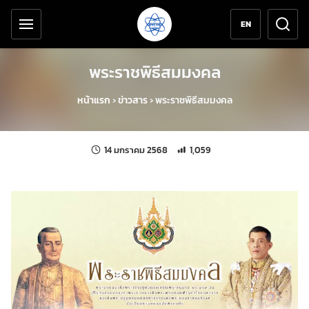
เครื่องมือช่วยเหลือ
ข้ามไปยังเนื้อหาหลัก
EN
พระราชพิธีสมมงคล
หน้าแรก
›
ข่าวสาร
›
พระราชพิธีสมมงคล
แก้ไขล่าสุดเมื่อ:
จำนวนการเข้าชม 1,059 ครั้ง
14 มกราคม 2568
1,059