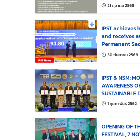
แก้ไ
21 ตุลาคม 2568
IPST achieves h
and receives a
Permanent Secr
of Education, h
แ
30 กันยายน 2568
transparency 
IPST & NSM: M
AWARENESS OF
SUSTAINABLE 
JANUARY 2019
แก
1 กุมภาพันธ์ 2562
OPENING OF TH
FESTIVAL, 7 N