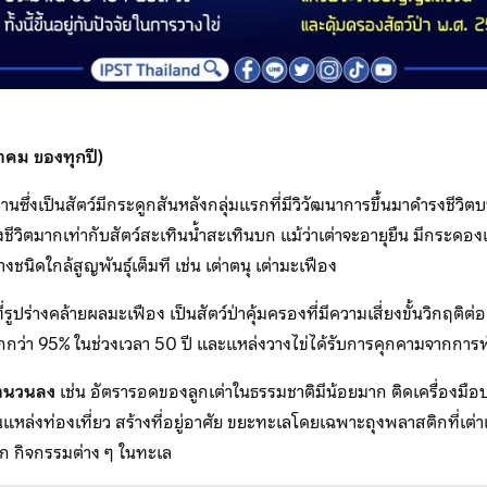
าคม ของทุกปี)
ลานซึ่งเป็นสัตว์มีกระดูกสันหลังกลุ่มแรกที่มีวิวัฒนาการขึ้นมาดำรงชีวิต
ีวิตมากเท่ากับสัตว์สะเทินน้ำสะเทินบก แม้ว่าเต่าจะอายุยืน มีกระดองแ
างชนิดใกล้สูญพันธุ์เต็มที เช่น เต่าตนุ เต่ามะเฟือง
รูปร่างคล้ายผลมะเฟือง เป็นสัตว์ป่าคุ้มครองที่มีความเสี่ยงขั้นวิกฤติต่
กว่า 95% ในช่วงเวลา 50 ปี และแหล่งวางไข่ได้รับการคุกคามจากการพัฒ
จำนวนลง
เช่น อัตรารอดของลูกเต่าในธรรมชาติมีน้อยมาก ติดเครื่องมือ
ป็นแหล่งท่องเที่ยว สร้างที่อยู่อาศัย ขยะทะเลโดยเฉพาะถุงพลาสติกที่เต
ก กิจกรรมต่าง ๆ ในทะเล