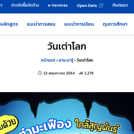
รา
ข่าวจัดซื้อจัดจ้าง
e-Services
ติดต่อเรา
Open Data
หลักสูตร
แนะนำการสอน
แนะนำการเรียน
ทุนการศึกษา
วันเต่าโลก
หน้าแรก
›
สาระน่ารู้
›
วันเต่าโลก
แก้ไขล่าสุดเมื่อ:
จำนวนการเข้าชม 2,279 ครั้ง
22 พฤษภาคม 2564
2,279