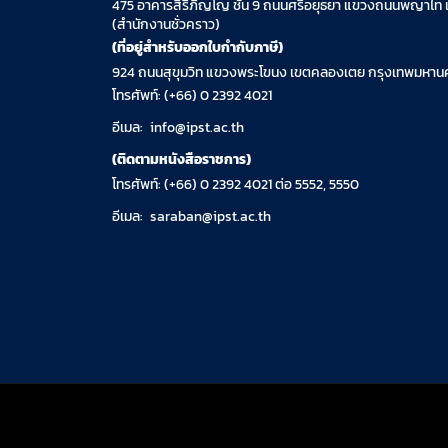
475 อาคารสิริภิญโญ ชั้น 9 ถนนศรีอยุธยา แขวงถนนพญาไท 
(สำนักงานชั่วคราว)
(ที่อยู่สำหรับออกใบกำกับภาษี)
924 ถนนสุขุมวิท แขวงพระโขนง เขตคลองเตย กรุงเทพมหานค
โทรศัพท์: (+66) 0 2392 4021
อีเมล:
info@ipst.ac.th
(ติดตามหนังสือราชการ)
โทรศัพท์: (+66) 0 2392 4021 ต่อ 5552, 5550
อีเมล:
saraban@ipst.ac.th