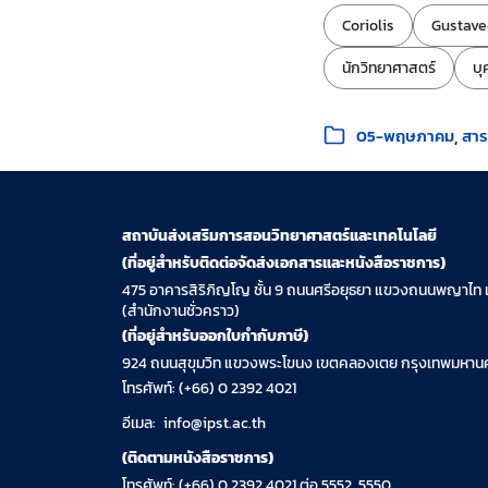
ป้ายกำกับ:
Coriolis
Gustave
นักวิทยาศาสตร์
บุ
หมวดหมู่:
05-พฤษภาคม
สาระ
สถาบันส่งเสริมการสอนวิทยาศาสตร์และเทคโนโลยี
(ที่อยู่สำหรับติดต่อจัดส่งเอกสารและหนังสือราชการ)
475 อาคารสิริภิญโญ ชั้น 9 ถนนศรีอยุธยา แขวงถนนพญาไท 
(สำนักงานชั่วคราว)
(ที่อยู่สำหรับออกใบกำกับภาษี)
924 ถนนสุขุมวิท แขวงพระโขนง เขตคลองเตย กรุงเทพมหานค
โทรศัพท์: (+66) 0 2392 4021
อีเมล:
info@ipst.ac.th
(ติดตามหนังสือราชการ)
โทรศัพท์: (+66) 0 2392 4021 ต่อ 5552, 5550