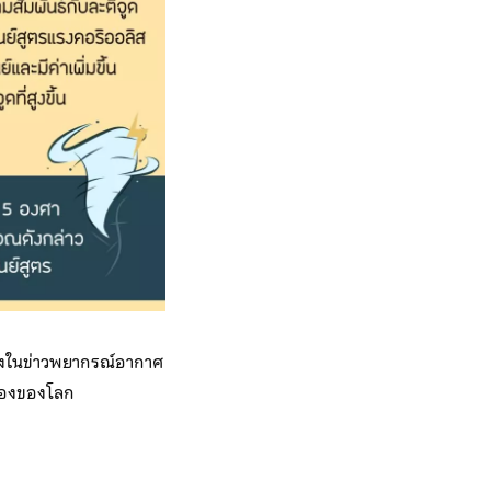
รั้งในข่าวพยากรณ์อากาศ
วเองของโลก