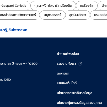
-Gaspard Coriolis
กุสตาฟว์-กัสปาร์ คอริออลิส
คอริออลิส
นัก
คคลสำคัญทางวิทยาศาสตร์
สมุทรศาสตร์
อุตุนิยมวิทยา
แรงคอริอ
น่ารู้
อินโฟกราฟิก
คำถามที่พบบ่อย
เขตราชเทวี กรุงเทพฯ 10400
ร่วมงานกับเรา
ติดต่อเรา
ร 10110
แผนผังเว็บไซต์
นโยบายธรรมาภิบาลข้อมูล
นโยบายคุ้มครองข้อมูลส่วนบุคคล