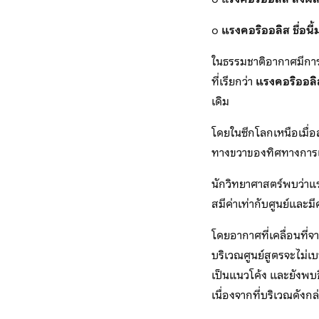
๐
แรงคอริออลิส ชื่อน
ในธรรมชาติอากาศมีการเ
ที่เรียกว่า
แรงคอริออลิ
เดิม
โดยในซีกโลกเหนือเมื่
ทางขวาของทิศทางการเค
นักวิทยาศาสตร์พบว่าแร
สมีค่าเท่ากับศูนย์และมีค
โดยอากาศที่เคลื่อนที่
บริเวณศูนย์สูตรจะไม่เ
เป็นแนวโค้ง และยังพบอี
เนื่องจากที่บริเวณดังกล