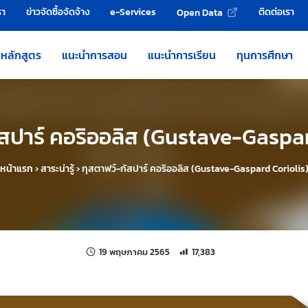
รา
ข่าวจัดซื้อจัดจ้าง
e-Services
ติดต่อเรา
Open Data
หลักสูตร
แนะนำการสอน
แนะนำการเรียน
ทุนการศึกษา
ัสปาร์ คอริออลิส (Gustave-Gaspar
หน้าแรก
›
สาระน่ารู้
›
กุสตาฟว์-กัสปาร์ คอริออลิส (Gustave-Gaspard Coriolis
แก้ไขล่าสุดเมื่อ:
จำนวนการเข้าชม 17,383 ครั้ง
19 พฤษภาคม 2565
17,383