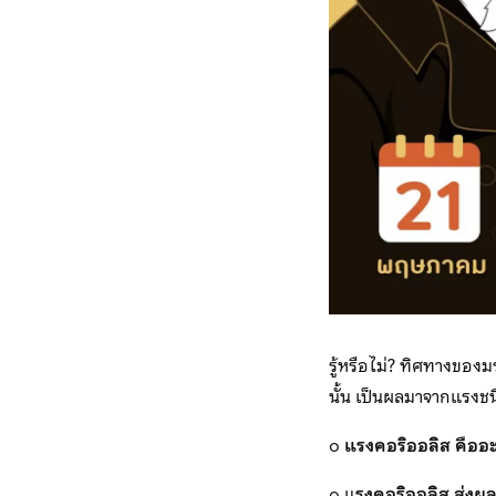
รู้หรือไม่? ทิศทางของ
นั้น เป็นผลมาจากแรงชนิด
๐
แรงคอริออลิส คืออ
๐ แ
รงคอริออลิส ส่งผ