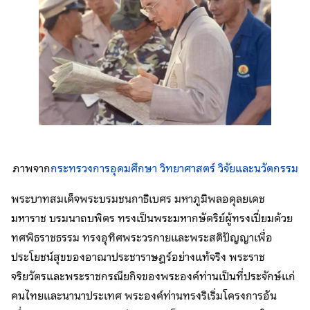
ภาพจาก
กระทรวงการอุดมศึกษา วิทยาศาสตร์ วิจัยและนวัตกรรม
พระบาทสมเด็จพระบรมชนกาธิเบศร มหาภูมิพลอดุลยเดช
มหาราช บรมนาถบพิตร ทรงเป็นพระมหากษัตริย์ผู้ทรงเปี่ยมด้วย
ทศพิธราชธรรม ทรงอุทิศพระวรกายและพระสติปัญญาเพื่อ
ประโยชน์สุขของอาณาประชาราษฎร์อย่างแท้จริง พระราช
จริยวัตรและพระราชกรณียกิจของพระองค์ท่านเป็นที่ประจักษ์แก่
คนไทยและนานาประเทศ พระองค์ท่านทรงริเริ่มโครงการอัน