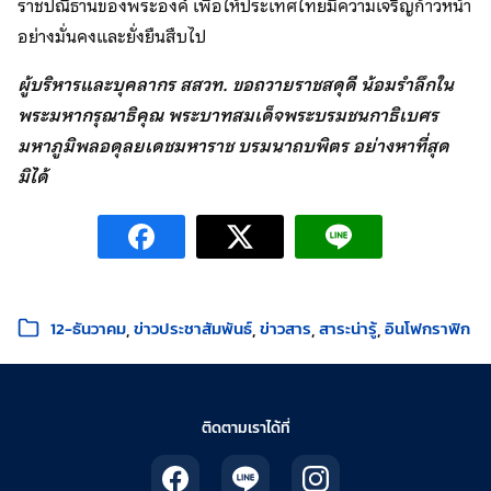
ราชปณิธานของพระองค์ เพื่อให้ประเทศไทยมีความเจริญก้าวหน้า
อย่างมั่นคงและยั่งยืนสืบไป
ผู้บริหารและบุคลากร สสวท. ขอถวายราชสดุดี น้อมรำลึกใน
พระมหากรุณาธิคุณ พระบาทสมเด็จพระบรมชนกาธิเบศร
มหาภูมิพลอดุลยเดชมหาราช บรมนาถบพิตร อย่างหาที่สุด
มิได้
หมวดหมู่:
12-ธันวาคม
ข่าวประชาสัมพันธ์
ข่าวสาร
สาระน่ารู้
อินโฟกราฟิก
ติดตามเราได้ที่