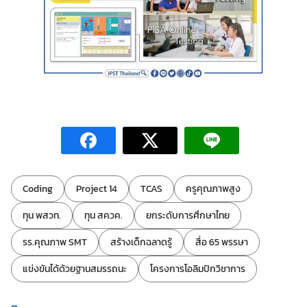
ป้ายกำกับ:
Coding
Project 14
TCAS
ครูคุณภาพสูง
ทุน พสวท.
ทุน สควค.
ยกระดับการศึกษาไทย
รร.คุณภาพ SMT
สร้างเด็กฉลาดรู้
สื่อ 65 พรรษา
แข่งขันได้ด้วยฐานสมรรถนะ
โครงการโอลิมปิกวิชาการ
หมวดหมู่: