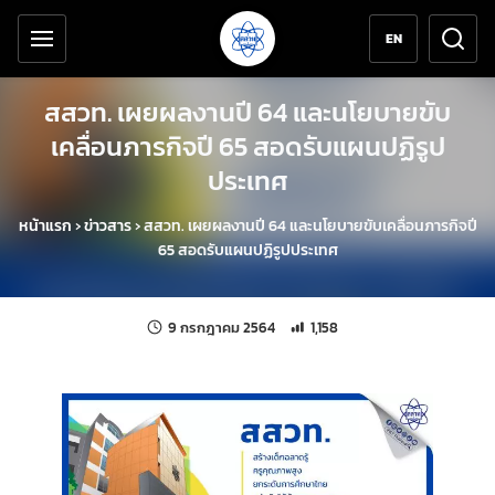
เครื่องมือช่วยเหลือ
ข้ามไปยังเนื้อหาหลัก
EN
สสวท. เผยผลงานปี 64 และนโยบายขับ
เคลื่อนภารกิจปี 65 สอดรับแผนปฏิรูป
ประเทศ
หน้าแรก
›
ข่าวสาร
›
สสวท. เผยผลงานปี 64 และนโยบายขับเคลื่อนภารกิจปี
65 สอดรับแผนปฏิรูปประเทศ
แก้ไขล่าสุดเมื่อ:
จำนวนการเข้าชม 1,158 ครั้ง
9 กรกฎาคม 2564
1,158