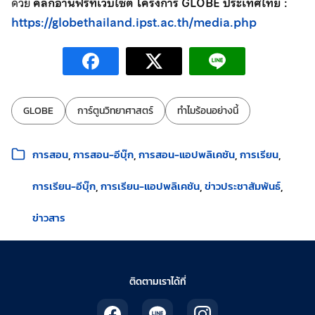
ด้วย
คลิกอ่านฟรีที่เว็บไซต์ โครงการ GLOBE ประเทศไทย :
https://globethailand.ipst.ac.th/media.php
ป้ายกำกับ:
GLOBE
การ์ตูนวิทยาศาสตร์
ทำไมร้อนอย่างนี้
หมวดหมู่:
การสอน
การสอน-อีบุ๊ก
การสอน-แอปพลิเคชัน
การเรียน
การเรียน-อีบุ๊ก
การเรียน-แอปพลิเคชัน
ข่าวประชาสัมพันธ์
ข่าวสาร
ติดตามเราได้ที่