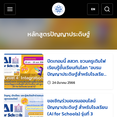
เครื่องมือช่วยเหลือ
ข้ามไปยังเนื้อหาหลัก
EN
หลักสูตรปัญญาประดิษฐ์
ปิดเทอมนี้ สสวท. ชวนครูเติมไฟ
เรียนรู้ชั้นเรียนทันโลก “อบรม
ปัญญาประดิษฐ์สำหรับโรงเรียน
หลักสูตร 4 (AI for Schools
แก้ไขล่าสุดเมื่อ:
24 มีนาคม 2566
Level 4)”
ขอเชิญร่วมอบรมออนไลน์
ปัญญาประดิษฐ์ สำหรับโรงเรียน
(AI for Schools) รุ่นที่ 3