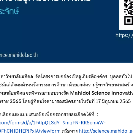
าวิทยาลัยมหิดล จัดโครงการยกย่องเชิดชูเกียรติองค์กร บุคคลทั่วไป ร
ยชน์แก่สังคมด้านนวัตกรรมการศึกษา ด้วยองค์ความรู้ทางวิทยาศาสตร์ จน
ิทยาลัยมหิดล จะพิจารณามอบ
รางวัล Mahidol Science Innovat
ักราช 2565
โดยผู้ที่สนใจสามารถสมัครภายในวันที่ 17 มิถุนายน 2565
เลือกและแบบเสนอชื่อเพื่อกรอกรายละเอียดได้ที่ :
le.com/forms/d/e/1FAIpQLSdYj_9mqFN-KK5cm4W-
FhCNJDHEPtPxIA/viewform
หรือทาง
http://science.mahidol.