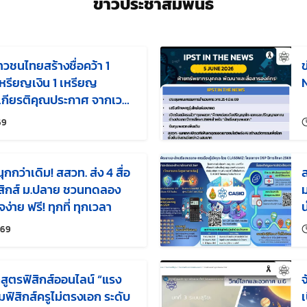
ข่าวประชาสัมพันธ์
าวชนไทยสร้างชื่อคว้า 1
ข
หรียญเงิน 1 เหรียญ
N
เกียรติคุณประกาศ จากเวที
งขันฟิสิกส์โอลิมปิก
แก้ไขล่าสุดเมื่อ:
69
ี่ 56 ณ สาธารณรัฐโคลอมเบีย
กกว่าเดิม! สสวท. ส่ง 4 สื่อ
ิสิกส์ ม.ปลาย ชวนทดลอง
ม
ใจง่าย ฟรี! ทุกที่ ทุกเวลา
ร
แก้ไขล่าสุดเมื่อ:
569
สูตรฟิสิกส์ออนไลน์ “แรง
จ
มฟิสิกส์ครูไม่ตรงเอก ระดับ
เ