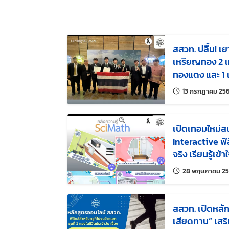
สสวท. ปลื้ม! เย
เหรียญทอง 2 เ
ทองแดง และ 1 
นานาชาติการแข่
13 กรกฎาคม 25
วิชาการ ครั้งท
เปิดเทอมใหม่สนุ
Interactive ฟ
จริง เรียนรู้เข้า
28 พฤษภาคม 2
สสวท. เปิดหลัก
เสียดทาน” เสริ